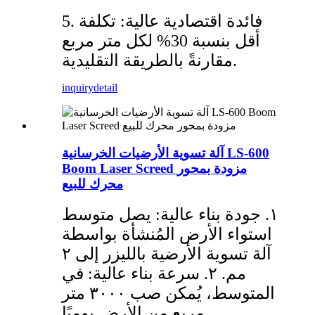
5. فائدة اقتصادية عالية: تكلفة
أقل بنسبة 30% لكل متر مربع
مقارنةً بالطريقة التقليدية.
inquiry
detail
آلة تسوية الأرضيات الخرسانية LS-600
Boom Laser Screed مزودة بمحور
محرك للبيع
١. جودة بناء عالية: يصل متوسط
​​استواء الأرض المُنشأة بواسطة
آلة تسوية الأرضية بالليزر إلى ٢
مم. ٢. سرعة بناء عالية: في
المتوسط، يُمكن صب ٣٠٠٠ متر
مربع من الأرض يوميًا.