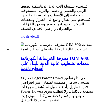
تُستخدم سلسلة آلات الدك الديناميكية لضغط
الرمل والحصى والحصى والتربة المسحوقة،
بالإضافة إلى الأسفلت والخرسانة والطين.
تُستخدم على نطاق واسع في الطرق ومحطات
السكك الحديدية والجسور وسدود الخزانات
والجدران وأراضي الخنادق الضيقة.
inquiry
detail
مجرفة الخرسانة الكهربائية QJM-600:
معدات تشطيب عالية الدقة للبناء على
أسطح ناعمة
مجرفة Edger Power Trowel هي نتاج تطوير
هندسي شامل، مصممة لضمان عمر افتراضي
طويل وأداء لا مثيل له. تُشحن مجرفات Edger
Power Trowels مجمعة بالكامل، ولا تتطلب سوى
تعبئتها بالوقود وفحصًا سريعًا لمستوى زيت
التشحيم استعدادًا للتشغيل.