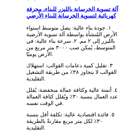
آلة تسوية الخرسانة بالليزر للبناء، مجرفة
كهربائية لتسوية الخرسانة للبناء الأرضي
١. جودة بناء عالية: يصل متوسط ​​استواء
الأرض المُنشأة بواسطة آلة تسوية الأرضية
بالليزر إلى ٢ مم. ٢. سرعة بناء عالية: في
المتوسط، يُمكن صب ٣٠٠٠ متر مربع من
الأرض يوميًا.
٣. تقليل كمية دعامات القوالب: استهلاك
القوالب لا يتجاوز ٣٨٪ من طريقة التشغيل
التقليدية.
٤. أتمتة عالية وكثافة عمالة منخفضة: يُقلل
عدد العمال بنسبة ٣٠٪ ويُقلل كثافة العمالة
في الوقت نفسه.
٥. فائدة اقتصادية عالية: تكلفة أقل بنسبة
٣٠٪ لكل متر مربع مقارنةً بالطريقة
التقليدية.