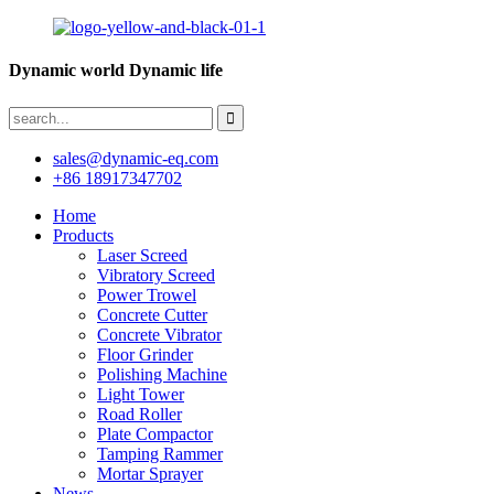
Dynamic world Dynamic life
sales@dynamic-eq.com
+86 18917347702
Home
Products
Laser Screed
Vibratory Screed
Power Trowel
Concrete Cutter
Concrete Vibrator
Floor Grinder
Polishing Machine
Light Tower
Road Roller
Plate Compactor
Tamping Rammer
Mortar Sprayer
News