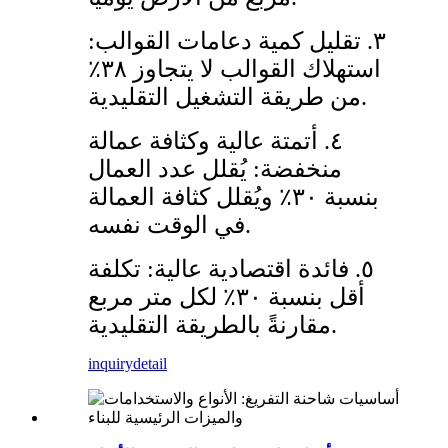
٣. تقليل كمية دعامات القوالب:
استهلاك القوالب لا يتجاوز ٣٨٪
من طريقة التشغيل التقليدية.
٤. أتمتة عالية وكثافة عمالة
منخفضة: يُقلل عدد العمال
بنسبة ٣٠٪ ويُقلل كثافة العمالة
في الوقت نفسه.
٥. فائدة اقتصادية عالية: تكلفة
أقل بنسبة ٣٠٪ لكل متر مربع
مقارنةً بالطريقة التقليدية.
inquiry
detail