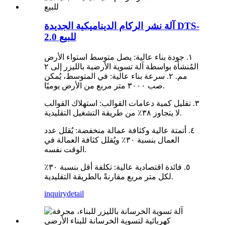
آلة نشر الركام الديناميكية الجديدة DTS-
2.0 للبيع
١. جودة بناء عالية: يصل متوسط ​​استواء الأرض
المُنشأة بواسطة آلة تسوية الأرضية بالليزر إلى ٢
مم. ٢. سرعة بناء عالية: في المتوسط، يُمكن
صب ٣٠٠٠ متر مربع من الأرض يوميًا.
٣. تقليل كمية دعامات القوالب: استهلاك القوالب
لا يتجاوز ٣٨٪ من طريقة التشغيل التقليدية.
٤. أتمتة عالية وكثافة عمالة منخفضة: يُقلل عدد
العمال بنسبة ٣٠٪ ويُقلل كثافة العمالة في
الوقت نفسه.
٥. فائدة اقتصادية عالية: تكلفة أقل بنسبة ٣٠٪
لكل متر مربع مقارنةً بالطريقة التقليدية.
inquiry
detail